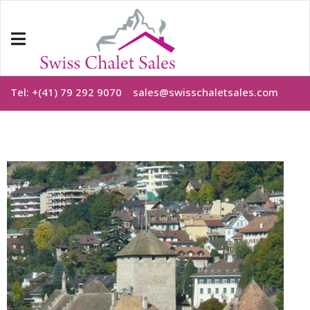
Tel: +(41) 79 292 9070
sales@swisschaletsales.com