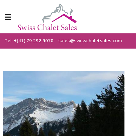
Tel: +(41) 79 292 9070
sales@swisschaletsales.com